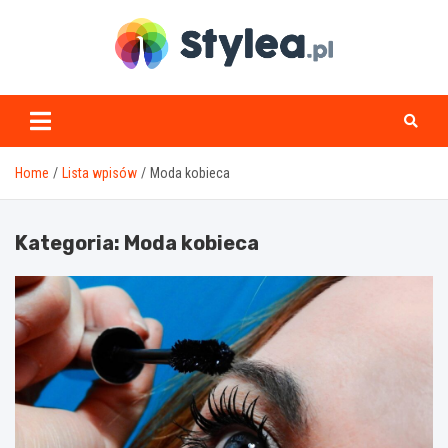
Skip
to
content
stylea.pl
Home
Lista wpisów
Moda kobieca
Kategoria:
Moda kobieca