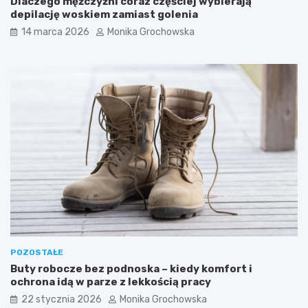
Dlaczego mężczyźni coraz częściej wybierają
w
f
depilację woskiem zamiast golenia
i
i
14 marca 2026
Monika Grochowska
–
l
d
t
l
r
a
o
c
m
z
S
e
P
g
F
o
d
w
o
a
t
r
w
t
a
o
r
w
z
p
y
r
POZOSTAŁE
o
Buty robocze bez podnoska – kiedy komfort i
w
ochrona idą w parze z lekkością pracy
a
d
22 stycznia 2026
Monika Grochowska