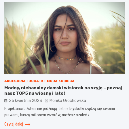
AKCESORIA I DODATKI
MODA KOBIECA
Modny, niebanalny damski wisiorek na szyję – poznaj
nasz TOP5 na wiosnę i lato!
25 kwietnia 2023
Monika Grochowska
Projektanci biżuterii nie próżnują. Letnie błyskotki rządzą się swoimi
prawami, kuszą milionem wzorów, możesz szaleć z…
Czytaj dalej