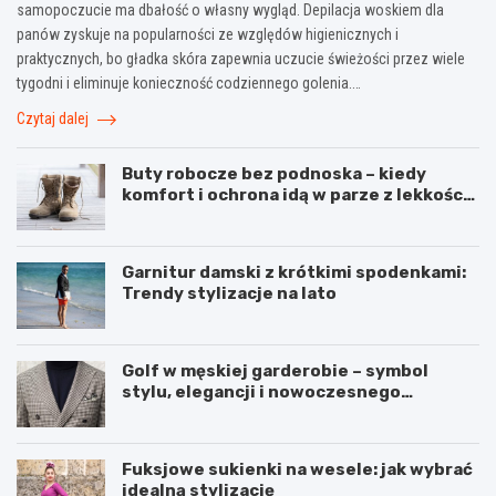
samopoczucie ma dbałość o własny wygląd. Depilacja woskiem dla
panów zyskuje na popularności ze względów higienicznych i
praktycznych, bo gładka skóra zapewnia uczucie świeżości przez wiele
tygodni i eliminuje konieczność codziennego golenia.…
Czytaj dalej
Buty robocze bez podnoska – kiedy
komfort i ochrona idą w parze z lekkością
pracy
Garnitur damski z krótkimi spodenkami:
Trendy stylizacje na lato
Golf w męskiej garderobie – symbol
stylu, elegancji i nowoczesnego
podejścia do mody
Fuksjowe sukienki na wesele: jak wybrać
idealną stylizację