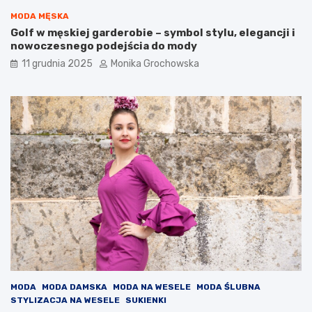
e
l
MODA MĘSKA
ę
Golf w męskiej garderobie – symbol stylu, elegancji i
g
nowoczesnego podejścia do mody
n
11 grudnia 2025
Monika Grochowska
a
c
y
j
n
e
j
?
MODA
MODA DAMSKA
MODA NA WESELE
MODA ŚLUBNA
STYLIZACJA NA WESELE
SUKIENKI