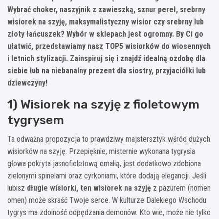
Wybrać choker, naszyjnik z zawieszką, sznur pereł, srebrny
wisiorek na szyję, maksymalistyczny wisior czy srebrny lub
złoty łańcuszek? Wybór w sklepach jest ogromny. By Ci go
ułatwić, przedstawiamy nasz TOP5 wisiorków do wiosennych
i letnich stylizacji. Zainspiruj się i znajdź idealną ozdobę dla
siebie lub na niebanalny prezent dla siostry, przyjaciółki lub
dziewczyny!
1) Wisiorek na szyję z fioletowym
tygrysem
Ta odważna propozycja to prawdziwy majstersztyk wśród dużych
wisiorków na szyję. Przepięknie, misternie wykonana tygrysia
głowa pokryta jasnofioletową emalią, jest dodatkowo zdobiona
zielonymi spinelami oraz cyrkoniami, które dodają elegancji. Jeśli
lubisz
długie wisiorki, ten wisiorek na szyję
z pazurem (nomen
omen) może skraść Twoje serce. W kulturze Dalekiego Wschodu
tygrys ma zdolność odpędzania demonów. Kto wie, może nie tylko