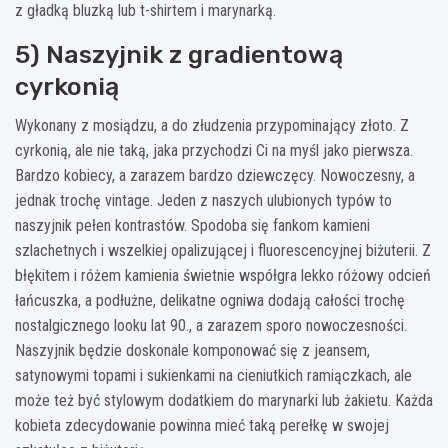
z gładką bluzką lub t-shirtem i marynarką.
5) Naszyjnik z gradientową
cyrkonią
Wykonany z mosiądzu, a do złudzenia przypominający złoto. Z
cyrkonią, ale nie taką, jaka przychodzi Ci na myśl jako pierwsza.
Bardzo kobiecy, a zarazem bardzo dziewczęcy. Nowoczesny, a
jednak trochę vintage. Jeden z naszych ulubionych typów to
naszyjnik pełen kontrastów. Spodoba się fankom kamieni
szlachetnych i wszelkiej opalizującej i fluorescencyjnej biżuterii. Z
błękitem i różem kamienia świetnie współgra lekko różowy odcień
łańcuszka, a podłużne, delikatne ogniwa dodają całości trochę
nostalgicznego looku lat 90., a zarazem sporo nowoczesności.
Naszyjnik będzie doskonale komponować się z jeansem,
satynowymi topami i sukienkami na cieniutkich ramiączkach, ale
może też być stylowym dodatkiem do marynarki lub żakietu. Każda
kobieta zdecydowanie powinna mieć taką perełkę w swojej