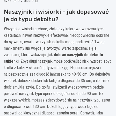
szkatułce z biżuterią.
Naszyjniki i wisiorki – jak dopasować
je do typu dekoltu?
Wszystkie wisiorki srebrne, złote czy kolorowe w rozmaitych
kształtach, nawet niezwykle efektowne, nieodpowiednio dobrane
do sylwetki, owalu twarzy lub dekoltu mogą podkreślać Twoje
mankamenty lub wręcz je tworzyć. Warto zapoznać się z
zasadami, które wskazują,
jak dobrać naszyjnik do dekoltu
sukienki
. Zbyt długi naszyjnik może podkreślać niski wzrost, zbyt
krótki z kolei – skracać optycznie szyję. Najpopularniejsza i
najbezpieczniejsza długość łańcuszka to 40-50 cm. Do dekoltów
w serek dobierz choker lub kolię o długości do 35 cm, o ile masz
dość smukłą szyję. Do golfu i stylizacji wieczorowych będzie
pasować naszyjnik typu opera o długości od 65 do 90 cm. Na
większe wyjścia możesz zdecydować się na naszyjnik typu sznur
o długości nawet 130 cm. Dekolt lejący typu woda będzie
pasował do klasycznej długości sznurka pereł. Sprawdź, jaka