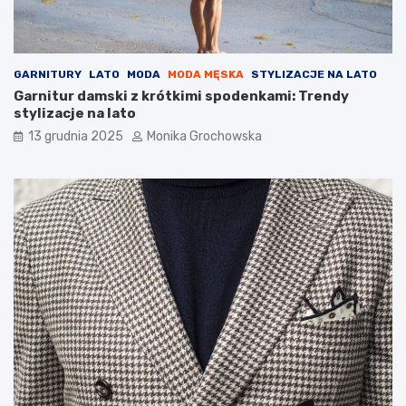
o
r
w
z
p
y
r
GARNITURY
LATO
MODA
MODA MĘSKA
STYLIZACJE NA LATO
o
Garnitur damski z krótkimi spodenkami: Trendy
w
stylizacje na lato
a
d
13 grudnia 2025
Monika Grochowska
z
i
ć
g
o
d
o
r
u
t
y
n
y
p
i