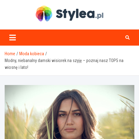
Skip
to
content
stylea.pl
Home
Moda kobieca
Modny, niebanalny damski wisiorek na szyję – poznaj nasz TOP5 na
wiosnę i lato!