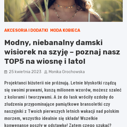
AKCESORIA I DODATKI
MODA KOBIECA
Modny, niebanalny damski
wisiorek na szyję – poznaj nasz
TOP5 na wiosnę i lato!
25 kwietnia 2023
Monika Grochowska
Projektanci biżuterii nie próżnują. Letnie błyskotki rządzą
się swoimi prawami, kuszą milionem wzorów, możesz szaleć
z kolorami i tworzywami. A że do łask wróciły ozdoby do
złudzenia przypominające pamiątkowe bransoletki czy
naszyjniki z Twoich pierwszych letnich wakacji nad polskim
morzem, wszystko idealnie się składa! Wszelkie
konwenanse poszły w odstawkę! Zatem czego szukać?