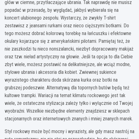
głów w ciemne, przytłaczające ubrania. Tak naprawdę nie musisz
popadać w przesadę, by wyglądać, jakbyś wybierała się na
koncert ulubionego zespołu. Wystarczy, że zwykły T-shirt
zestawisz z jeansami rurkami oraz nieco cięższymi botkami. Do
tego możesz dobrać kolorową torebkę na łańcuszku i efektowne
okulary kojarzące się z amerykańskimi pilotami. Pamiętaj też, że
nie zaszkodzi tu nieco nonszalancki, niezbyt dopracowany makijaż
oraz tzw. nieład artystyczny na głowie. Jeśli ta opcja to dla Ciebie
zbyt wiele, możesz postawić na delikatniejsze, ale wciąż modne,
stylowe ubrania i akcesoria dla kobiet. Zwiewnej sukience
wyrazistego charakteru doda skórzana kurka oraz botki na
grubszej podeszwie. Alternatywą dla topornych butów będą też
kultowe trampki. Wariacji na temat klimatu rockowego jest tak
wiele, że ostateczna stylizacja zależy tylko i wyłącznie od Twojej
wyobraźni. Wszelkie niezbędne elementy znajdziesz w sklepach
stacjonarnych oraz internetowych znanych i mniej znanych marek.
Styl rockowy może być mocny i wyrazisty, ale gdy masz nastrój na