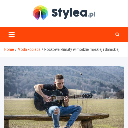
Skip
to
content
stylea.pl
Home
Moda kobieca
Rockowe klimaty w modzie męskiej i damskiej