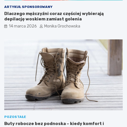
o
ę
b
k
ARTYKUŁ SPONSOROWANY
r
i
Dlaczego mężczyźni coraz częściej wybierają
w
f
depilację woskiem zamiast golenia
i
i
14 marca 2026
Monika Grochowska
–
l
d
t
l
r
a
o
c
m
z
S
e
P
g
F
o
d
w
o
a
t
r
w
t
a
o
r
w
z
p
y
r
POZOSTAŁE
o
Buty robocze bez podnoska – kiedy komfort i
w