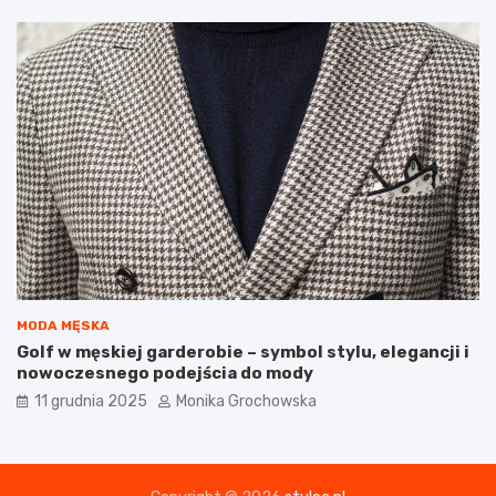
y
j
n
e
j
?
MODA MĘSKA
Golf w męskiej garderobie – symbol stylu, elegancji i
nowoczesnego podejścia do mody
11 grudnia 2025
Monika Grochowska