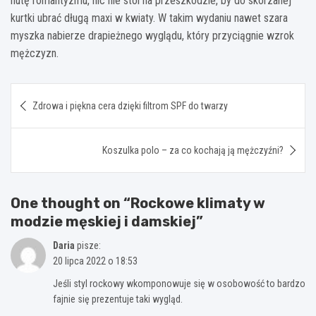
nutę romantyzmu, nic nie stoi na przeszkodzie, by do skórzanej
kurtki ubrać długą maxi w kwiaty. W takim wydaniu nawet szara
myszka nabierze drapieżnego wyglądu, który przyciągnie wzrok
mężczyzn.
Nawigacja
Zdrowa i piękna cera dzięki filtrom SPF do twarzy
wpisu
Koszulka polo – za co kochają ją mężczyźni?
One thought on “
Rockowe klimaty w
modzie męskiej i damskiej
”
Daria
pisze:
20 lipca 2022 o 18:53
Jeśli styl rockowy wkomponowuje się w osobowość to bardzo
fajnie się prezentuje taki wygląd.