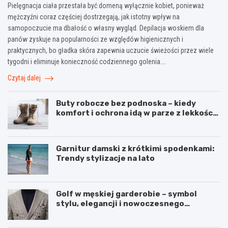
Pielęgnacja ciała przestała być domeną wyłącznie kobiet, ponieważ
mężczyźni coraz częściej dostrzegają, jak istotny wpływ na
samopoczucie ma dbałość o własny wygląd. Depilacja woskiem dla
panów zyskuje na popularności ze względów higienicznych i
praktycznych, bo gładka skóra zapewnia uczucie świeżości przez wiele
tygodni i eliminuje konieczność codziennego golenia.…
Czytaj dalej
Buty robocze bez podnoska – kiedy
komfort i ochrona idą w parze z lekkością
pracy
Garnitur damski z krótkimi spodenkami:
Trendy stylizacje na lato
Golf w męskiej garderobie – symbol
stylu, elegancji i nowoczesnego
podejścia do mody