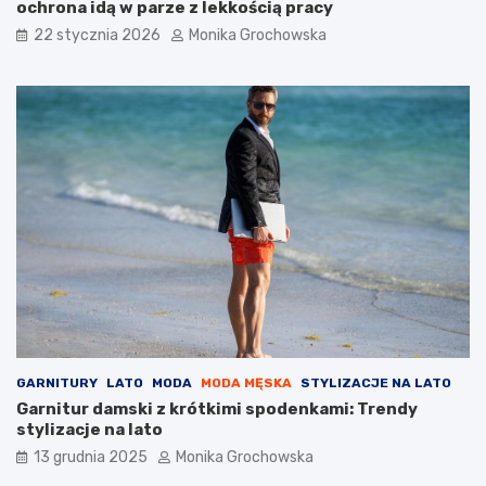
ochrona idą w parze z lekkością pracy
a
d
22 stycznia 2026
Monika Grochowska
z
i
ć
g
o
d
o
r
u
t
y
n
y
p
i
e
l
GARNITURY
LATO
MODA
MODA MĘSKA
STYLIZACJE NA LATO
ę
Garnitur damski z krótkimi spodenkami: Trendy
g
stylizacje na lato
n
13 grudnia 2025
Monika Grochowska
a
c