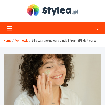
Skip
to
content
stylea.pl
Home
Kosmetyki
Zdrowa i piękna cera dzięki filtrom SPF do twarzy