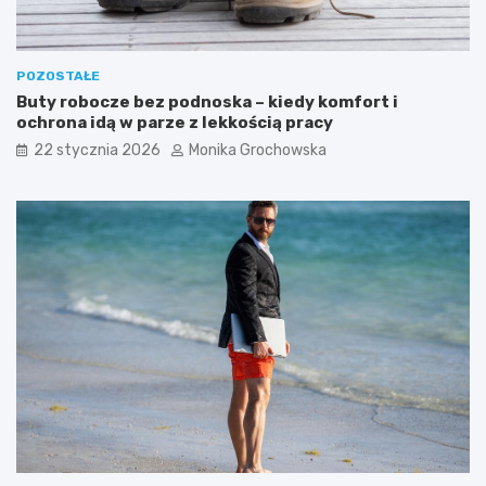
o
r
w
z
p
y
r
POZOSTAŁE
o
Buty robocze bez podnoska – kiedy komfort i
w
ochrona idą w parze z lekkością pracy
a
d
22 stycznia 2026
Monika Grochowska
z
i
ć
g
o
d
o
r
u
t
y
n
y
p
i
e