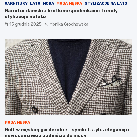
l
GARNITURY
LATO
MODA
MODA MĘSKA
STYLIZACJE NA LATO
ę
Garnitur damski z krótkimi spodenkami: Trendy
g
stylizacje na lato
n
13 grudnia 2025
Monika Grochowska
a
c
y
j
n
e
j
?
MODA MĘSKA
Golf w męskiej garderobie – symbol stylu, elegancji i
nowoczesnego podejścia do mody