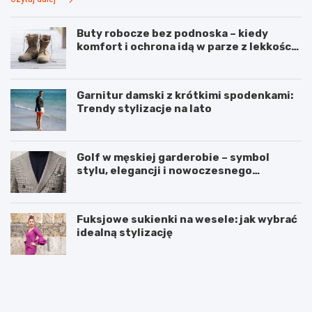
Buty robocze bez podnoska – kiedy
komfort i ochrona idą w parze z lekkością
pracy
Garnitur damski z krótkimi spodenkami:
Trendy stylizacje na lato
Golf w męskiej garderobie – symbol
stylu, elegancji i nowoczesnego
podejścia do mody
Fuksjowe sukienki na wesele: jak wybrać
idealną stylizację
P
Z
e
d
e
r
l
o
i
w