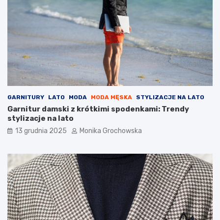
o
r
u
t
y
n
y
p
i
e
l
GARNITURY
LATO
MODA
MODA MĘSKA
STYLIZACJE NA LATO
ę
Garnitur damski z krótkimi spodenkami: Trendy
g
stylizacje na lato
n
13 grudnia 2025
Monika Grochowska
a
c
y
j
n
e
j
?