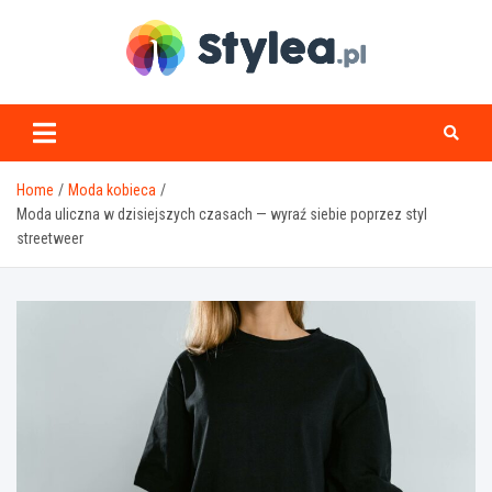
Skip
to
content
stylea.pl
Home
Moda kobieca
Moda uliczna w dzisiejszych czasach — wyraź siebie poprzez styl
streetweer