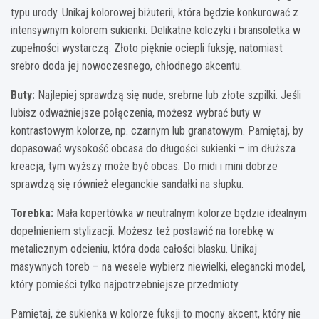
typu urody. Unikaj kolorowej biżuterii, która będzie konkurować z
intensywnym kolorem sukienki. Delikatne kolczyki i bransoletka w
zupełności wystarczą. Złoto pięknie ociepli fuksję, natomiast
srebro doda jej nowoczesnego, chłodnego akcentu.
Buty:
Najlepiej sprawdzą się nude, srebrne lub złote szpilki. Jeśli
lubisz odważniejsze połączenia, możesz wybrać buty w
kontrastowym kolorze, np. czarnym lub granatowym. Pamiętaj, by
dopasować wysokość obcasa do długości sukienki – im dłuższa
kreacja, tym wyższy może być obcas. Do midi i mini dobrze
sprawdzą się również eleganckie sandałki na słupku.
Torebka:
Mała kopertówka w neutralnym kolorze będzie idealnym
dopełnieniem stylizacji. Możesz też postawić na torebkę w
metalicznym odcieniu, która doda całości blasku. Unikaj
masywnych toreb – na wesele wybierz niewielki, elegancki model,
który pomieści tylko najpotrzebniejsze przedmioty.
Pamiętaj, że sukienka w kolorze fuksji to mocny akcent, który nie