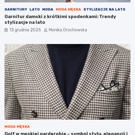
p
y
r
GARNITURY
LATO
MODA
MODA MĘSKA
STYLIZACJE NA LATO
o
Garnitur damski z krótkimi spodenkami: Trendy
w
stylizacje na lato
a
d
13 grudnia 2025
Monika Grochowska
z
i
ć
g
o
d
o
r
u
t
y
n
y
p
i
e
l
MODA MĘSKA
ę
Golf w męskiej garderobie – symbol stylu, elegancji i