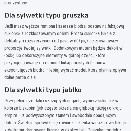
uroczystość.
Dla sylwetki typu gruszka
Jeśli masz węższe ramiona i szersze biodra, postaw na fuksjową
sukienkę z rozkloszowanym dołem. Prosta sukienka fuksja z
delikatnym rozszerzeniem od pasa w dół pięknie zrównoważy
proporcje twojej sylwetki. Dodatkowym atutem będzie dekolt w
łódkę lub dekoracyjne elementy w górnej części, które
przyciągną uwagę do ramion. Unikaj obcisłych fasonów
eksponujących biodra – lepiej wybrać model, który płynnie opływa
dolne partie ciała.
Dla sylwetki typu jabłko
Przy pełniejszej talii i szczupłych nogach, wybierz sukienkę w
kolorze biskupim (jak często określa się głęboką fuksję) o kroju
empire – z podwyższonym stanem i swobodnie opadającym
dołem. Świetnie sprawdzi się również sukienka wieczorowa fuksja
z delikatną drapowaną tkaniną w okolicy talii. Poszukaj modeli z