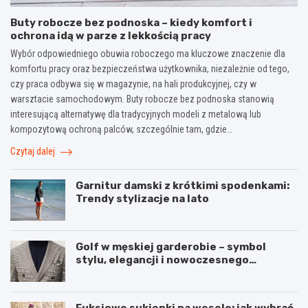
Buty robocze bez podnoska – kiedy komfort i
ochrona idą w parze z lekkością pracy
Wybór odpowiedniego obuwia roboczego ma kluczowe znaczenie dla
komfortu pracy oraz bezpieczeństwa użytkownika, niezależnie od tego,
czy praca odbywa się w magazynie, na hali produkcyjnej, czy w
warsztacie samochodowym. Buty robocze bez podnoska stanowią
interesującą alternatywę dla tradycyjnych modeli z metalową lub
kompozytową ochroną palców, szczególnie tam, gdzie…
Czytaj dalej
Garnitur damski z krótkimi spodenkami:
Trendy stylizacje na lato
Golf w męskiej garderobie – symbol
stylu, elegancji i nowoczesnego
podejścia do mody
Fuksjowe sukienki na wesele: jak wybrać