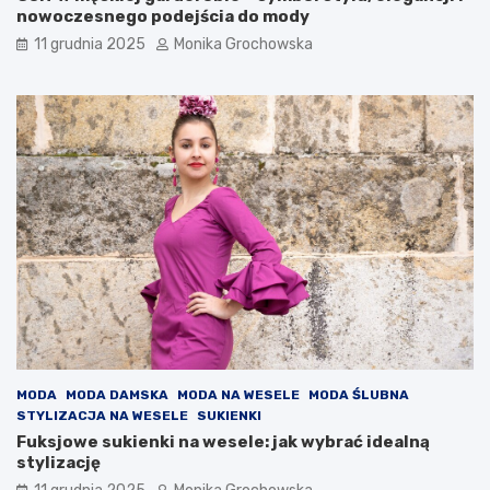
g
nowoczesnego podejścia do mody
n
11 grudnia 2025
Monika Grochowska
a
c
y
j
n
e
j
?
MODA
MODA DAMSKA
MODA NA WESELE
MODA ŚLUBNA
STYLIZACJA NA WESELE
SUKIENKI
Fuksjowe sukienki na wesele: jak wybrać idealną
stylizację