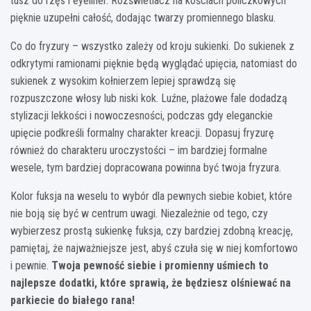
tusz do rzęs i eyeliner. Rozświetlacz na kościach policzkowych
pięknie uzupełni całość, dodając twarzy promiennego blasku.
Co do fryzury – wszystko zależy od kroju sukienki. Do sukienek z
odkrytymi ramionami pięknie będą wyglądać upięcia, natomiast do
sukienek z wysokim kołnierzem lepiej sprawdzą się
rozpuszczone włosy lub niski kok. Luźne, plażowe fale dodadzą
stylizacji lekkości i nowoczesności, podczas gdy eleganckie
upięcie podkreśli formalny charakter kreacji. Dopasuj fryzurę
również do charakteru uroczystości – im bardziej formalne
wesele, tym bardziej dopracowana powinna być twoja fryzura.
Kolor fuksja na weselu to wybór dla pewnych siebie kobiet, które
nie boją się być w centrum uwagi. Niezależnie od tego, czy
wybierzesz prostą sukienkę fuksja, czy bardziej zdobną kreację,
pamiętaj, że najważniejsze jest, abyś czuła się w niej komfortowo
i pewnie.
Twoja pewność siebie i promienny uśmiech to
najlepsze dodatki, które sprawią, że będziesz olśniewać na
parkiecie do białego rana!