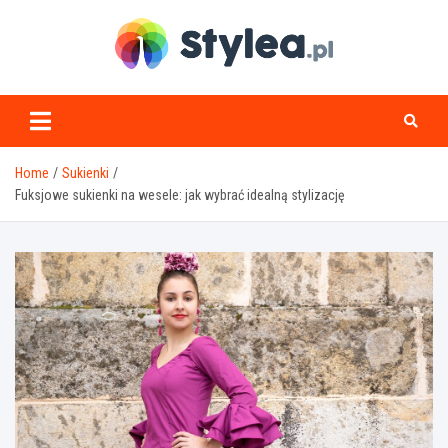
Skip
to
content
stylea.pl
Home
Sukienki
Fuksjowe sukienki na wesele: jak wybrać idealną stylizację