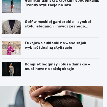
Garnitur damski z krótkimi spodenkami:
Trendy stylizacje na lato
Golf w męskiej garderobie – symbol
stylu, elegancji i nowoczesnego
podejścia do mody
Fuksjowe sukienki na wesele: jak
wybrać idealną stylizację
Komplet legginsy i bluza damskie –
must have na każdą okazję