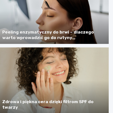
Peeling enzymatyczny do brwi – dlaczego
warto wprowadzić go do rutyny
pielęgnacyjnej?
Zdrowa i piękna cera dzięki filtrom SPF do
twarzy