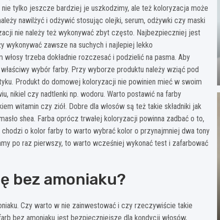
nie tylko jeszcze bardziej je uszkodzimy, ale też koloryzacja może
eży nawilżyć i odżywić stosując olejki, serum, odżywki czy maski
acji nie należy też wykonywać zbyt często. Najbezpieczniej jest
eży wykonywać zawsze na suchych i najlepiej lekko
 włosy trzeba dokładnie rozczesać i podzielić na pasma. Aby
właściwy wybór farby. Przy wyborze produktu należy wziąć pod
yku. Produkt do domowej koloryzacji nie powinien mieć w swoim
wiu, nikiel czy nadtlenki np. wodoru. Warto postawić na farby
iem witamin czy ziół. Dobre dla włosów są też takie składniki jak
y masło shea. Farba oprócz trwałej koloryzacji powinna zadbać o to,
chodzi o kolor farby to warto wybrać kolor o przynajmniej dwa tony
żywamy po raz pierwszy, to warto wcześniej wykonać test i zafarbować
bę bez amoniaku?
niaku. Czy warto w nie zainwestować i czy rzeczywiście takie
farb bez amoniaku jest bezpieczniejsze dla kondycji włosów,