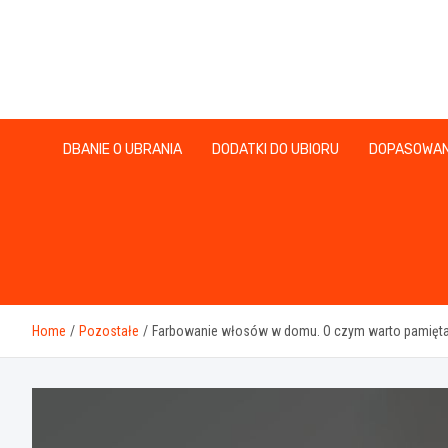
Skip
to
content
DBANIE O UBRANIA
DODATKI DO UBIORU
DOPASOWAN
Home
Pozostałe
Farbowanie włosów w domu. O czym warto pamięt