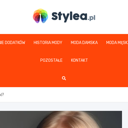
stylea.pl
IE DODATKÓW
HISTORIA MODY
MODA DAMSKA
MODA MĘSK
POZOSTAŁE
KONTAKT
ać?