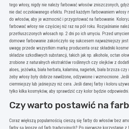
tego włosy, nigdy nie należy farbować włosów zniszczonych, gdyż 
nie dać oczekiwanego efektu. Przed każdym farbowaniem włosy nal
do włosów, aby je wzmocnić i przygotować na farbowanie. Koloryz
farbować włosy nie częściej niż raz na pół roku. Rozjaśnianie nal
przetłuszczonych włosach np. 2 dni po ich umyciu. Przed umyciem
domowe farbowanie zakończyło się sukcesem najważniejszy jest 
uwagę przede wszystkim markę producenta oraz składniki kosmet
składzie szkodliwych substancji, takich jak np. alkohole, octan oło
zrobione z naturalnych ekstraktów roślinnych czy olejków z dodatk
aloes, jeżówka, biała herbata, kalamina, nagietek, biała brzoza cz
żeby włosy były dobrze nawilżone, odżywione i wzmocnione. Jeśli 
ciemniejszy lub jaśniejszy niż cera. Jeśli danej farby i koloru u
tylko kilka kosmyków, aby sprawdzić czy kolor będzie odpowiedni.
Czy warto postawić na far
Coraz większą popularnością cieszą się farby do włosów bez amo
farby są lepsze od farb tradycyjnych? Po pierwsze korzystanie z 