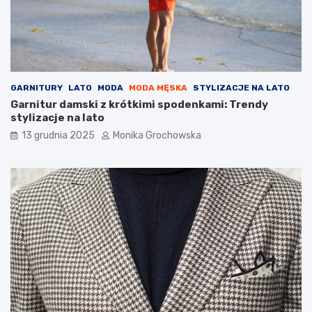
y
n
y
p
i
e
l
GARNITURY
LATO
MODA
MODA MĘSKA
STYLIZACJE NA LATO
ę
Garnitur damski z krótkimi spodenkami: Trendy
g
stylizacje na lato
n
13 grudnia 2025
Monika Grochowska
a
c
y
j
n
e
j
?