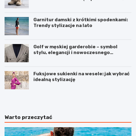
pracy
Garnitur damski z krótkimi spodenkami:
Trendy stylizacje na lato
Golf w męskiej garderobie – symbol
stylu, elegancji i nowoczesnego
podejścia do mody
Fuksjowe sukienki na wesele: jak wybrać
idealną stylizację
P
Z
e
d
e
r
l
o
i
w
Warto przeczytać
n
a
g
i
e
p
n
i