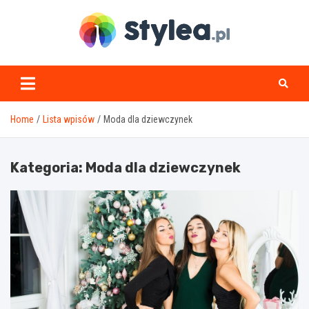
Skip
to
content
stylea.pl
Home
Lista wpisów
Moda dla dziewczynek
Kategoria:
Moda dla dziewczynek