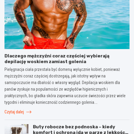
Dlaczego mężczyźni coraz częściej wybierają
depilację woskiem zamiast golenia
Pielęgnacja ciała przestała być domeną wyłącznie kobiet, ponieważ
mężczyźni coraz częściej dostrzegają, jak istotny wpływ na
samopoczucie ma dbałość o własny wygląd. Depilacja woskiem dla
panów zyskuje na popularności ze względów higienicznych i
praktycznych, bo gładka skóra zapewnia uczucie świeżości przez wiele
tygodni i eliminuje konieczność codziennego golenia.…
Czytaj dalej
Buty robocze bez podnoska – kiedy
komfort i ochrona idą w parze z lekkością