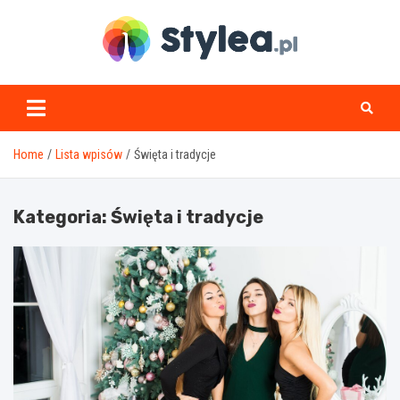
Skip
to
content
stylea.pl
Home
Lista wpisów
Święta i tradycje
Kategoria:
Święta i tradycje