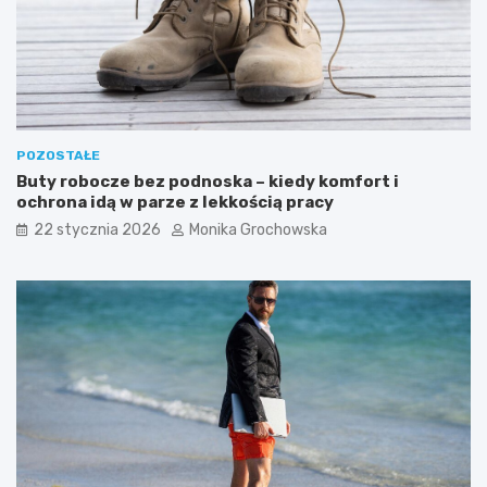
a
t
r
w
t
a
o
r
w
z
p
y
r
POZOSTAŁE
o
Buty robocze bez podnoska – kiedy komfort i
w
ochrona idą w parze z lekkością pracy
a
d
22 stycznia 2026
Monika Grochowska
z
i
ć
g
o
d
o
r
u
t
y
n