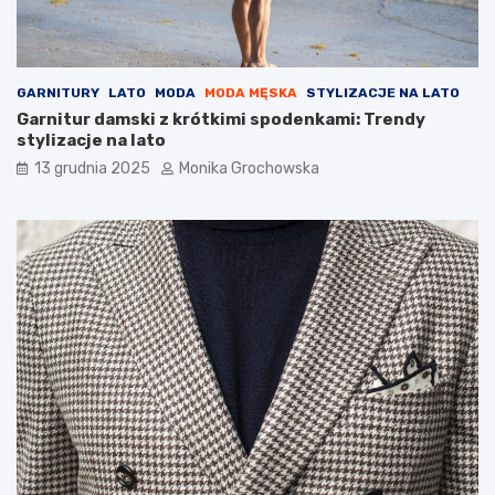
y
p
i
e
l
GARNITURY
LATO
MODA
MODA MĘSKA
STYLIZACJE NA LATO
ę
Garnitur damski z krótkimi spodenkami: Trendy
g
stylizacje na lato
n
13 grudnia 2025
Monika Grochowska
a
c
y
j
n
e
j
?