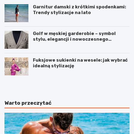
Garnitur damski z krótkimi spodenkami:
Trendy stylizacje na lato
Golf w męskiej garderobie – symbol
stylu, elegancji i nowoczesnego
podejścia do mody
Fuksjowe sukienki na wesele: jak wybrać
idealną stylizację
P
Z
e
d
e
r
l
o
i
w
Warto przeczytać
n
a
g
i
e
p
n
i
z
ę
y
k