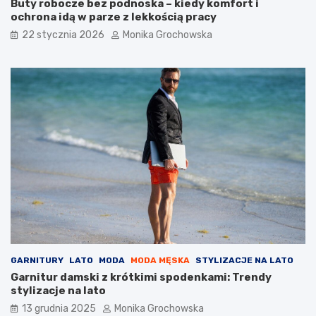
Buty robocze bez podnoska – kiedy komfort i
w
f
ochrona idą w parze z lekkością pracy
i
i
22 stycznia 2026
Monika Grochowska
–
l
d
t
l
r
a
o
c
m
z
S
e
P
g
F
o
d
w
o
a
t
r
w
t
a
o
r
w
z
p
y
r
GARNITURY
LATO
MODA
MODA MĘSKA
STYLIZACJE NA LATO
o
Garnitur damski z krótkimi spodenkami: Trendy
w
stylizacje na lato
a
d
13 grudnia 2025
Monika Grochowska