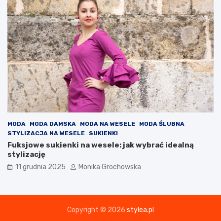
n
e
j
?
MODA
MODA DAMSKA
MODA NA WESELE
MODA ŚLUBNA
STYLIZACJA NA WESELE
SUKIENKI
Fuksjowe sukienki na wesele: jak wybrać idealną
stylizację
11 grudnia 2025
Monika Grochowska
Copyright © 2026
stylea.pl