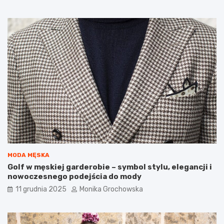
z
i
ć
g
o
d
o
r
u
t
y
n
y
p
i
e
l
MODA MĘSKA
ę
Golf w męskiej garderobie – symbol stylu, elegancji i
g
nowoczesnego podejścia do mody
n
11 grudnia 2025
Monika Grochowska
a
c
y
j