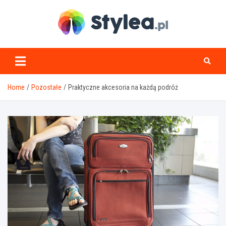
Skip
to
content
stylea.pl
Home
Pozostałe
Praktyczne akcesoria na każdą podróż