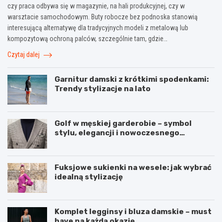
czy praca odbywa się w magazynie, na hali produkcyjnej, czy w
warsztacie samochodowym. Buty robocze bez podnoska stanowią
interesującą alternatywę dla tradycyjnych modeli z metalową lub
kompozytową ochroną palców, szczególnie tam, gdzie…
Czytaj dalej
Garnitur damski z krótkimi spodenkami:
Trendy stylizacje na lato
Golf w męskiej garderobie – symbol
stylu, elegancji i nowoczesnego
podejścia do mody
Fuksjowe sukienki na wesele: jak wybrać
idealną stylizację
Komplet legginsy i bluza damskie – must
have na każdą okazję