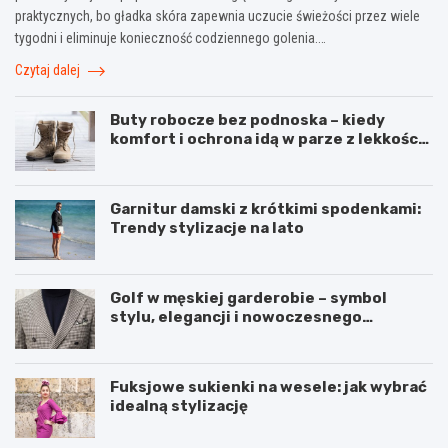
praktycznych, bo gładka skóra zapewnia uczucie świeżości przez wiele
tygodni i eliminuje konieczność codziennego golenia.…
Czytaj dalej
Buty robocze bez podnoska – kiedy
komfort i ochrona idą w parze z lekkością
pracy
Garnitur damski z krótkimi spodenkami:
Trendy stylizacje na lato
Golf w męskiej garderobie – symbol
stylu, elegancji i nowoczesnego
podejścia do mody
Fuksjowe sukienki na wesele: jak wybrać
idealną stylizację
P
Z