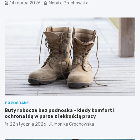
14 marca 2026
Monika Grochowska
–
l
d
t
l
r
a
o
c
m
z
S
e
P
g
F
o
d
w
o
a
t
r
w
t
a
o
r
w
z
p
y
r
POZOSTAŁE
o
Buty robocze bez podnoska – kiedy komfort i
w
ochrona idą w parze z lekkością pracy
a
d
22 stycznia 2026
Monika Grochowska
z
i