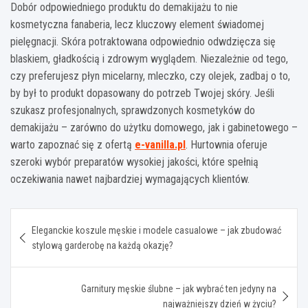
Dobór odpowiedniego produktu do demakijażu to nie
kosmetyczna fanaberia, lecz kluczowy element świadomej
pielęgnacji. Skóra potraktowana odpowiednio odwdzięcza się
blaskiem, gładkością i zdrowym wyglądem. Niezależnie od tego,
czy preferujesz płyn micelarny, mleczko, czy olejek, zadbaj o to,
by był to produkt dopasowany do potrzeb Twojej skóry. Jeśli
szukasz profesjonalnych, sprawdzonych kosmetyków do
demakijażu – zarówno do użytku domowego, jak i gabinetowego –
warto zapoznać się z ofertą
e-vanilla.pl
. Hurtownia oferuje
szeroki wybór preparatów wysokiej jakości, które spełnią
oczekiwania nawet najbardziej wymagających klientów.
Nawigacja
Eleganckie koszule męskie i modele casualowe – jak zbudować
wpisu
stylową garderobę na każdą okazję?
Garnitury męskie ślubne – jak wybrać ten jedyny na
najważniejszy dzień w życiu?