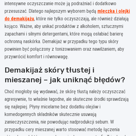
intensywne oczyszczanie może ją podrażniać i dodatkowo
przesuszać. Dlatego najlepszym wyborem będą
mleczka i olejki
do demakijażu
, które nie tylko oczyszczają, ale również działają
kojąco. Ważne, aby unikać produktów z alkoholem, sztucznymi
zapachami i silnymi detergentami, które mogą osłabiać barierę
ochronną naskórka. Demakijaż w przypadku tego typu skóry
powinien być połączony z tonizowaniem oraz nawilżaniem, aby
przywrócić komfort i równowagę.
Demakijaż skóry tłustej i
mieszanej – jak uniknąć błędów?
Choć mogłoby się wydawać, że skórę tłustą należy oczyszczać
agresywnie, to właśnie łagodne, ale skuteczne środki sprawdzają
się najlepiej. Płyny micelarne bez dodatku olejów i
komedogennych składników skutecznie usuwają
zanieczyszczenia, nie powodując nadprodukcji sebum. W
przypadku cery mieszanej warto stosować metodę łączenia