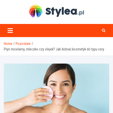
Skip
to
content
stylea.pl
Home
Pozostałe
Płyn micelarny, mleczko czy olejek? Jak dobrać kosmetyk do typu cery