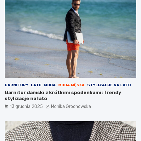
ć
g
o
d
o
r
u
t
y
n
y
p
i
e
l
GARNITURY
LATO
MODA
MODA MĘSKA
STYLIZACJE NA LATO
ę
Garnitur damski z krótkimi spodenkami: Trendy
g
stylizacje na lato
n
13 grudnia 2025
Monika Grochowska
a
c
y
j
n
e