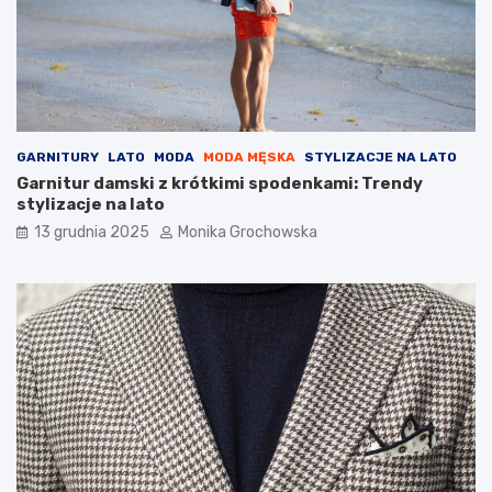
a
t
r
w
t
a
o
r
w
z
p
y
r
GARNITURY
LATO
MODA
MODA MĘSKA
STYLIZACJE NA LATO
o
Garnitur damski z krótkimi spodenkami: Trendy
w
stylizacje na lato
a
d
13 grudnia 2025
Monika Grochowska
z
i
ć
g
o
d
o
r
u
t
y
n