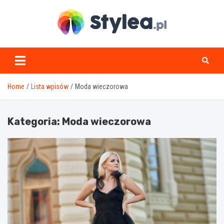
Skip
to
content
stylea.pl
Home
Lista wpisów
Moda wieczorowa
Kategoria:
Moda wieczorowa