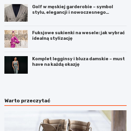
Golf w męskiej garderobie – symbol
stylu, elegancji i nowoczesnego
podejścia do mody
Fuksjowe sukienki na wesele: jak wybrać
idealną stylizację
Komplet legginsy i bluza damskie – must
have na każdą okazję
P
Z
e
d
e
r
l
o
i
w
Warto przeczytać
n
a
g
i
e
p
n
i
z
ę
y
k